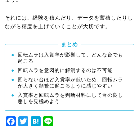
それには、経験を積んだり、データを蓄積したりし
ながら精度を上げていくことが大切です。
まとめ
回転ムラは入賞率が影響して、どんな台でも
起こる
回転ムラを意図的に解消するのは不可能
回らない台ほど入賞率が低いため、回転ムラ
が大きく頻繁に起こるように感じやすい
入賞率と回転ムラを判断材料にして台の良し
悪しを見極めよう
F
T
H
Li
a
wi
at
n