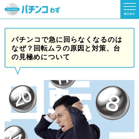
サイト案内
MENU
パチンコで急に回らなくなるのは
なぜ？回転ムラの原因と対策、台
の見極めについて