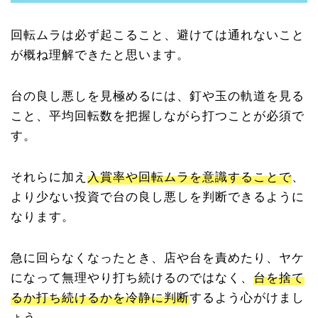
回転ムラは必ず起こること、避けては通れないこと
が概ね理解できたと思います。
台の良し悪しを見極めるには、釘や玉の軌道を見る
こと、平均回転数を把握しながら打つことが必須で
す。
それらに加え
入賞率や回転ムラを意識することで
、
より少ない投資で台の良し悪しを判断できるように
なります。
急に回らなくなったとき、店や台を責めたり、ヤケ
になって無理やり打ち続けるのではなく、
台を捨て
るか打ち続けるかを冷静に判断
するよう心がけまし
ょう。